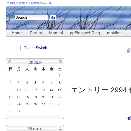
T:
Y:
ALL:
Online:
Home
Forum
Manual
ppBlog webRing
mobileIt
ThemeSwitch
2026.8
日
月
火
水
木
金
土
1
2
3
4
5
6
7
8
エントリー 2994 
9
10
11
12
13
14
15
16
17
18
19
20
21
22
23
24
25
26
27
28
29
30
31
«
Menu