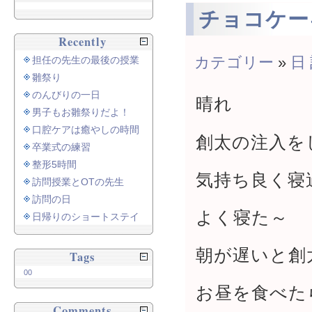
チョコケー
Recently
カテゴリー
»
日
担任の先生の最後の授業
雛祭り
のんびりの一日
晴れ
男子もお雛祭りだよ！
口腔ケアは癒やしの時間
創太の注入を
卒業式の練習
整形5時間
気持ち良く寝
訪問授業とOTの先生
訪問の日
よく寝た～
日帰りのショートステイ
朝が遅いと創
Tags
00
お昼を食べた
Comments