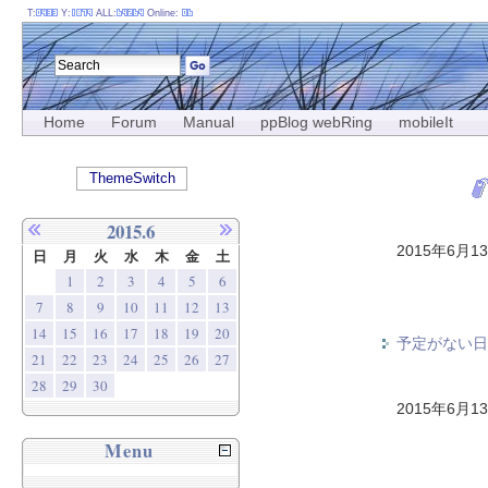
T:
Y:
ALL:
Online:
Home
Forum
Manual
ppBlog webRing
mobileIt
ThemeSwitch
2015.6
2015年6月1
日
月
火
水
木
金
土
1
2
3
4
5
6
7
8
9
10
11
12
13
14
15
16
17
18
19
20
予定がない日
21
22
23
24
25
26
27
28
29
30
2015年6月1
Menu