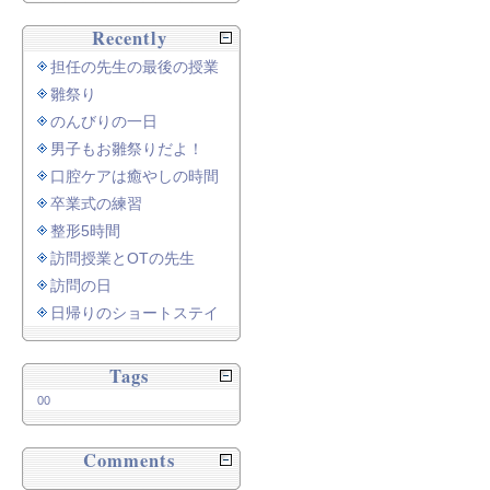
Recently
担任の先生の最後の授業
雛祭り
のんびりの一日
男子もお雛祭りだよ！
口腔ケアは癒やしの時間
卒業式の練習
整形5時間
訪問授業とOTの先生
訪問の日
日帰りのショートステイ
Tags
00
Comments