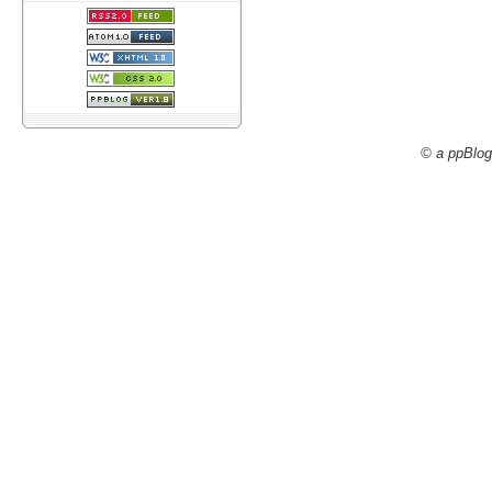
© a ppBlog