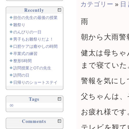
カテゴリー
»
日
Recently
担任の先生の最後の授業
雨
雛祭り
のんびりの一日
朝から大雨警
男子もお雛祭りだよ！
口腔ケアは癒やしの時間
健太は母ちゃ
卒業式の練習
整形5時間
まで寝ていた
訪問授業とOTの先生
訪問の日
警報を気にし
日帰りのショートステイ
父ちゃんは、
Tags
00
お疲れ様です
Comments
テレビを観て