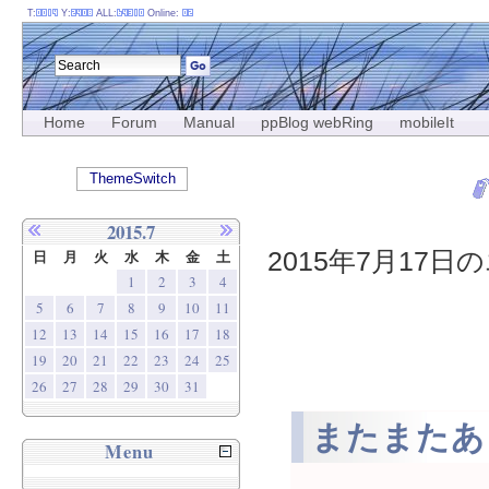
T:
Y:
ALL:
Online:
Home
Forum
Manual
ppBlog webRing
mobileIt
ThemeSwitch
2015.7
2015年7月17日の
日
月
火
水
木
金
土
1
2
3
4
5
6
7
8
9
10
11
12
13
14
15
16
17
18
19
20
21
22
23
24
25
26
27
28
29
30
31
またまたあ
Menu