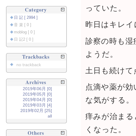
っていた。
Category
日 記 [ 2994 ]
昨日はキレイ
音 楽 [ 0 ]
moblog [ 0 ]
診察の時も湿
日 記2 [ 0 ]
ようだ。
Trackbacks
no trackback
土日も続けて
Archives
点滴や薬が効
2019年06月 [0]
2019年05月 [0]
な気がする。
2019年04月 [0]
2019年03月 [4]
2019年02月 [25]
痒みが治まる
all
くなった。
Others