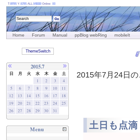
T:
Y:
ALL:
Online:
Home
Forum
Manual
ppBlog webRing
mobileIt
ThemeSwitch
2015.7
2015年7月24日の
日
月
火
水
木
金
土
1
2
3
4
5
6
7
8
9
10
11
12
13
14
15
16
17
18
19
20
21
22
23
24
25
26
27
28
29
30
31
土日も点滴
Menu