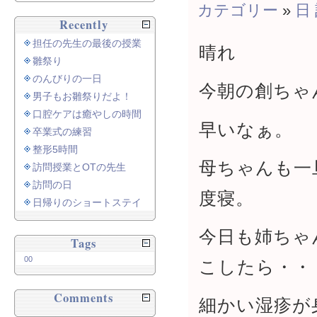
カテゴリー
»
日
Recently
担任の先生の最後の授業
晴れ
雛祭り
のんびりの一日
今朝の創ちゃ
男子もお雛祭りだよ！
口腔ケアは癒やしの時間
早いなぁ。
卒業式の練習
整形5時間
母ちゃんも一
訪問授業とOTの先生
訪問の日
度寝。
日帰りのショートステイ
今日も姉ちゃ
Tags
00
こしたら・・
Comments
細かい湿疹が