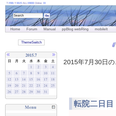
T:
Y:
ALL:
Online:
Home
Forum
Manual
ppBlog webRing
mobileIt
ThemeSwitch
2015.7
2015年7月30日の
日
月
火
水
木
金
土
1
2
3
4
5
6
7
8
9
10
11
12
13
14
15
16
17
18
19
20
21
22
23
24
25
26
27
28
29
30
31
転院二日目
Menu