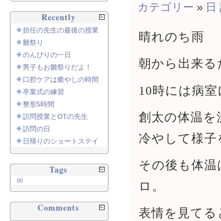
カテゴリー
»
日
Recently
担任の先生の最後の授業
晴れのち雨
雛祭り
のんびりの一日
朝から出来る
男子もお雛祭りだよ！
口腔ケアは癒やしの時間
10時には病
卒業式の練習
整形5時間
創太の体温を
訪問授業とOTの先生
訪問の日
冷やして様子
日帰りのショートステイ
その後も体温
Tags
00
ロ。
Comments
表情を見てる