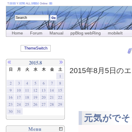
T:
Y:
ALL:
Online:
Home
Forum
Manual
ppBlog webRing
mobileIt
ThemeSwitch
2015.8
2015年8月5日のエ
日
月
火
水
木
金
土
1
2
3
4
5
6
7
8
9
10
11
12
13
14
15
16
17
18
19
20
21
22
23
24
25
26
27
28
29
30
31
元気がでそ
Menu