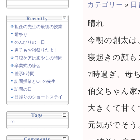
カテゴリー
»
日
Recently
晴れ
担任の先生の最後の授業
雛祭り
今朝の創太は、
のんびりの一日
男子もお雛祭りだよ！
寝起きの顔も
口腔ケアは癒やしの時間
卒業式の練習
7時過ぎ、母
整形5時間
訪問授業とOTの先生
伯父ちゃん家
訪問の日
日帰りのショートステイ
大きくて甘く
Tags
00
元気がでそう
Comments