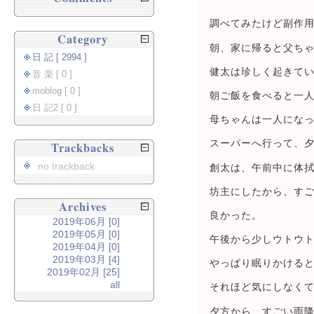
調べてみたけど副作
Category
朝、家に帰ると父ち
日 記 [ 2994 ]
健太は珍しく起きて
音 楽 [ 0 ]
moblog [ 0 ]
朝ご飯を食べると一
日 記2 [ 0 ]
母ちゃんは一人にな
スーパーへ行って、
Trackbacks
no trackback
創太は、午前中に体
坊主にしたから、す
Archives
良かった。
2019年06月 [0]
2019年05月 [0]
午後から少しウトウ
2019年04月 [0]
2019年03月 [4]
やっぱり眠りかけると
2019年02月 [25]
all
それほど気にしなく
夕方から、すごい雨