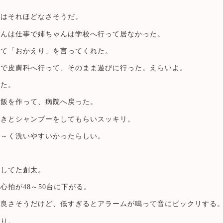
用はそれほどなさそうだ。
ゃんは仕事で姉ちゃんは学校へ行って居なかった。
いて「おかえり」を言ってくれた。
人で皮膚科へ行って、そのまま遊びに行った。えらいよ。
った。
夕飯を作って、病院へ戻った。
拭きとシャンプーをしてもらいスッキリ。
ご～く洗いやすいかったらしい。
トしてた創太。
心拍が48～50台に下がる。
て良さそうだけど、低すぎるとアラームが鳴って音にビックリする
降り。