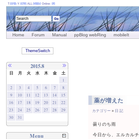
T:
Y:
ALL:
Online:
Home
Forum
Manual
ppBlog webRing
mobileIt
ThemeSwitch
2015.8
日
月
火
水
木
金
土
1
2
3
4
5
6
7
8
9
10
11
12
13
14
15
薬が増えた
16
17
18
19
20
21
22
23
24
25
26
27
28
29
カテゴリー
»
日 記
30
31
曇りのち雨
Menu
今日から、エルカルチ