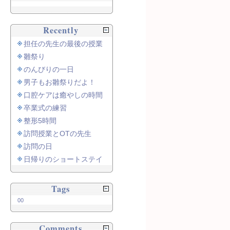
Recently
担任の先生の最後の授業
雛祭り
のんびりの一日
男子もお雛祭りだよ！
口腔ケアは癒やしの時間
卒業式の練習
整形5時間
訪問授業とOTの先生
訪問の日
日帰りのショートステイ
Tags
00
Comments