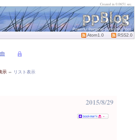
Created in 0.0651 sec.
Powerful Perspnal-publishing Tool
Atom1.0
RSS2.0
表示
⇔
リスト表示
2015/8/29
-