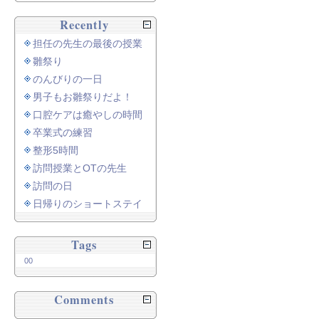
Recently
担任の先生の最後の授業
雛祭り
のんびりの一日
男子もお雛祭りだよ！
口腔ケアは癒やしの時間
卒業式の練習
整形5時間
訪問授業とOTの先生
訪問の日
日帰りのショートステイ
Tags
00
Comments