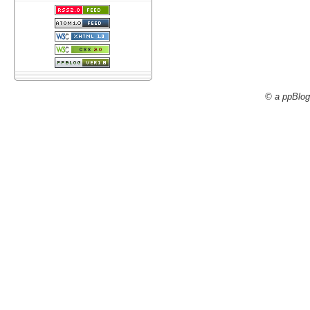
© a ppBlog