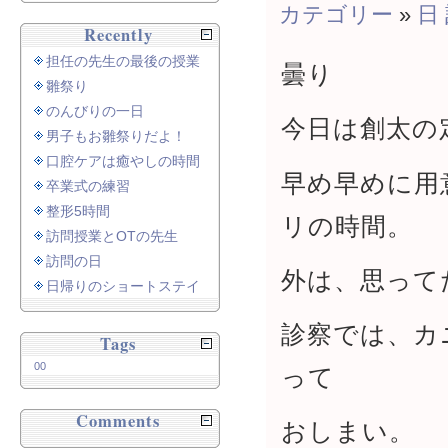
カテゴリー
»
日
Recently
担任の先生の最後の授業
曇り
雛祭り
のんびりの一日
今日は創太の
男子もお雛祭りだよ！
口腔ケアは癒やしの時間
早め早めに用
卒業式の練習
整形5時間
リの時間。
訪問授業とOTの先生
訪問の日
外は、思って
日帰りのショートステイ
診察では、カ
Tags
00
って
Comments
おしまい。