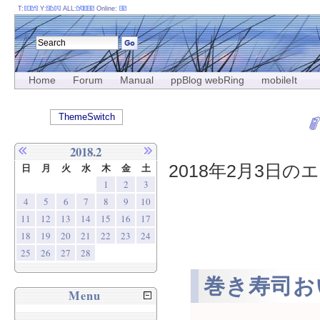
T:
Y:
ALL:
Online:
Home
Forum
Manual
ppBlog webRing
mobileIt
ThemeSwitch
2018.2
2018年2月3日のエ
日
月
火
水
木
金
土
1
2
3
4
5
6
7
8
9
10
11
12
13
14
15
16
17
18
19
20
21
22
23
24
25
26
27
28
巻き寿司お
Menu