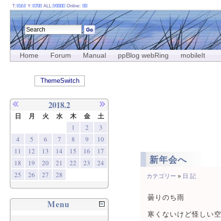
T:
Y:
ALL:
Online:
Home
Forum
Manual
ppBlog webRing
mobileIt
ThemeSwitch
2018.2
日
月
火
水
木
金
土
1
2
3
4
5
6
7
8
9
10
11
12
13
14
15
16
17
新年会へ
18
19
20
21
22
23
24
25
26
27
28
カテゴリー
»
日 記
曇りのち雨
Menu
寒くないけど怪しい