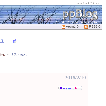
Created in 0.0939 sec.
Powerful Perspnal-publishing Tool
Atom1.0
RSS2.0
表示
⇔
リスト表示
2018/2/10
-