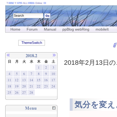
T:
Y:
ALL:
Online:
Home
Forum
Manual
ppBlog webRing
mobileIt
ThemeSwitch
2018.2
2018年2月13日の
日
月
火
水
木
金
土
1
2
3
4
5
6
7
8
9
10
11
12
13
14
15
16
17
18
19
20
21
22
23
24
25
26
27
28
気分を変え
Menu