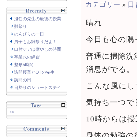
カテゴリー
»
日
Recently
担任の先生の最後の授業
晴れ
雛祭り
のんびりの一日
今日も心の隅
男子もお雛祭りだよ！
口腔ケアは癒やしの時間
普通に掃除洗
卒業式の練習
整形5時間
溜息がでる。
訪問授業とOTの先生
訪問の日
こんな風にし
日帰りのショートステイ
気持ち一つで
Tags
00
10時からは授
Comments
身体の勉強の