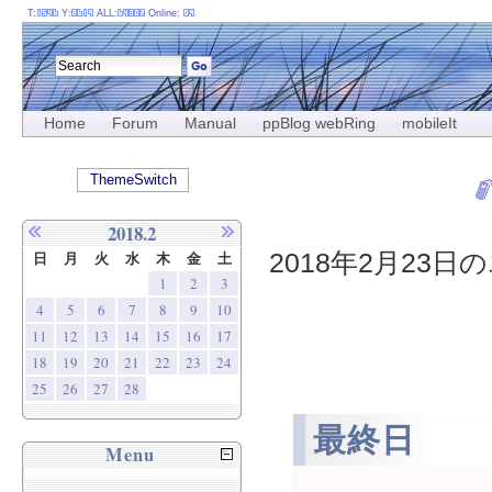
T:
Y:
ALL:
Online:
Home
Forum
Manual
ppBlog webRing
mobileIt
ThemeSwitch
2018.2
2018年2月23日の
日
月
火
水
木
金
土
1
2
3
4
5
6
7
8
9
10
11
12
13
14
15
16
17
18
19
20
21
22
23
24
25
26
27
28
最終日
Menu