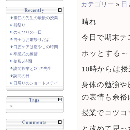
カテゴリー
»
日
Recently
担任の先生の最後の授業
晴れ
雛祭り
のんびりの一日
今日で期末テ
男子もお雛祭りだよ！
口腔ケアは癒やしの時間
ホッとする～
卒業式の練習
整形5時間
10時からは授
訪問授業とOTの先生
訪問の日
身体の勉強や
日帰りのショートステイ
の表情も余裕
Tags
00
授業でコツコ
Comments
と改めて思っ