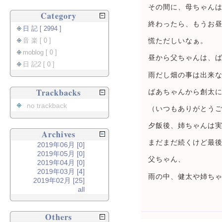
その間に、母ちゃん
Category
終わったら、もうお
日 記 [ 2994 ]
音 楽 [ 0 ]
慌ただしいなぁ。
moblog [ 0 ]
昼から父ちゃんは、
日 記2 [ 0 ]
雨だし畑の事は出来
Trackbacks
ばあちゃんから創太
no trackback
（いつもありがとう
夕飯後、姉ちゃんは
Archives
まだまだ続くけど最
2019年06月 [0]
2019年05月 [0]
父ちゃん、
2019年04月 [0]
2019年03月 [4]
雨の中、健太や姉ち
2019年02月 [25]
all
Others