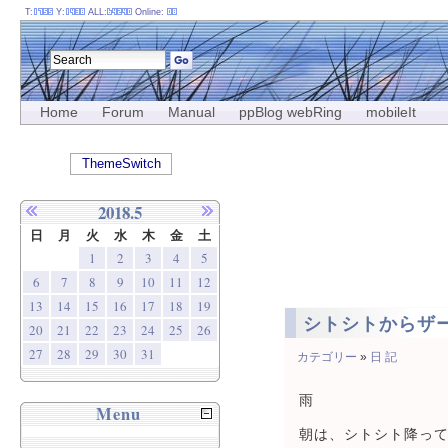
T:
Y:
ALL:
Online:
Home
Forum
Manual
ppBlog webRing
mobileIt
ThemeSwitch
2018.5
日
月
火
水
木
金
土
1
2
3
4
5
6
7
8
9
10
11
12
13
14
15
16
17
18
19
シトシトからザ
20
21
22
23
24
25
26
27
28
29
30
31
カテゴリー
»
日 記
雨
Menu
朝は、シトシト降っ