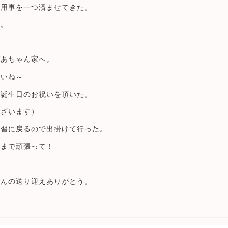
は用事を一つ済ませてきた。
昼。
ばあちゃん家へ。
ないね～
に誕生日のお祝いを頂いた。
ございます）
実習に戻るので出掛けて行った。
後まで頑張って！
ゃんの送り迎えありがとう。