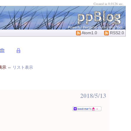
Created in 0.0126 sec.
Powerful Perspnal-publishing Tool
Atom1.0
RSS2.0
表示
⇔
リスト表示
2018/5/13
-