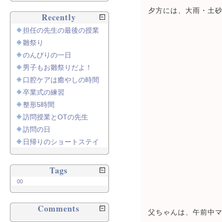
夕方には、大雨・土
Recently
担任の先生の最後の授業
雛祭り
のんびりの一日
男子もお雛祭りだよ！
口腔ケアは癒やしの時間
卒業式の練習
整形5時間
訪問授業とOTの先生
訪問の日
日帰りのショートステイ
Tags
00
Comments
父ちゃんは、午前中