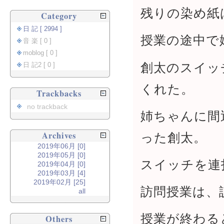
残りの染め紙
Category
日 記 [ 2994 ]
授業の途中で
音 楽 [ 0 ]
moblog [ 0 ]
創太のスイッ
日 記2 [ 0 ]
くれた。
Trackbacks
no trackback
姉ちゃんに間
Archives
った創太。
2019年06月 [0]
2019年05月 [0]
スイッチを連
2019年04月 [0]
2019年03月 [4]
2019年02月 [25]
訪問授業は、
all
授業が終わる
Others