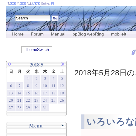
T:
Y:
ALL:
Online:
Home
Forum
Manual
ppBlog webRing
mobileIt
ThemeSwitch
2018.5
2018年5月28日の
日
月
火
水
木
金
土
1
2
3
4
5
6
7
8
9
10
11
12
13
14
15
16
17
18
19
20
21
22
23
24
25
26
27
28
29
30
31
いろいろな
Menu