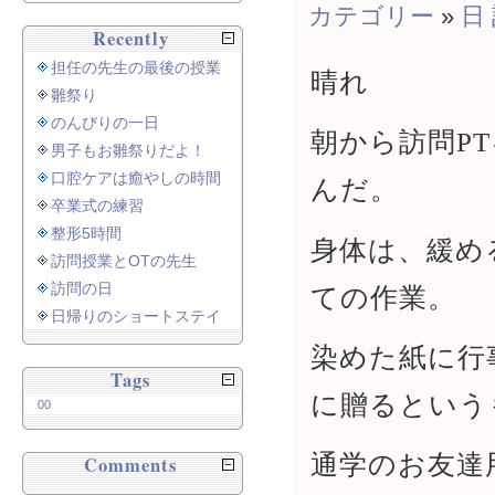
カテゴリー
»
日
Recently
担任の先生の最後の授業
晴れ
雛祭り
のんびりの一日
朝から訪問P
男子もお雛祭りだよ！
口腔ケアは癒やしの時間
んだ。
卒業式の練習
整形5時間
身体は、緩め
訪問授業とOTの先生
訪問の日
ての作業。
日帰りのショートステイ
染めた紙に行
Tags
に贈るという
00
通学のお友達
Comments