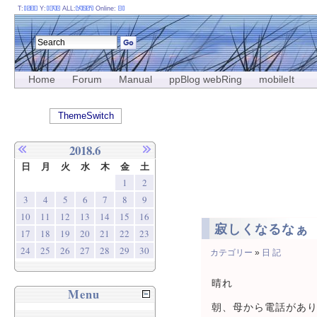
T:
Y:
ALL:
Online:
Home
Forum
Manual
ppBlog webRing
mobileIt
ThemeSwitch
2018.6
日
月
火
水
木
金
土
1
2
3
4
5
6
7
8
9
10
11
12
13
14
15
16
寂しくなるなぁ
17
18
19
20
21
22
23
24
25
26
27
28
29
30
カテゴリー
»
日 記
晴れ
Menu
朝、母から電話があ