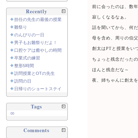
前に会ったのは、数
Recently
寂しくなるなぁ。
担任の先生の最後の授業
雛祭り
話を聞いてから、何
のんびりの一日
母を含め、周りの伯
男子もお雛祭りだよ！
創太はPTと授業をい
口腔ケアは癒やしの時間
卒業式の練習
ちょっと残念だったの
整形5時間
ほんと残念だな～
訪問授業とOTの先生
夜、姉ちゃんに創太
訪問の日
日帰りのショートステイ
Tags
00
Comments