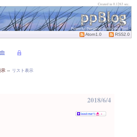
Created in 0.1263 sec.
Powerful Perspnal-publishing Tool
Atom1.0
RSS2.0
表示
⇔
リスト表示
2018/6/4
-