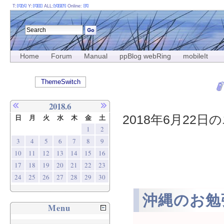
T:
Y:
ALL:
Online:
Home
Forum
Manual
ppBlog webRing
mobileIt
ThemeSwitch
2018.6
2018年6月22日の
日
月
火
水
木
金
土
1
2
3
4
5
6
7
8
9
10
11
12
13
14
15
16
17
18
19
20
21
22
23
24
25
26
27
28
29
30
沖縄のお勉
Menu