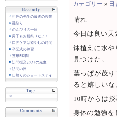
カテゴリー
»
日
Recently
担任の先生の最後の授業
晴れ
雛祭り
のんびりの一日
今日は良い天
男子もお雛祭りだよ！
口腔ケアは癒やしの時間
鉢植えに水や
卒業式の練習
整形5時間
見つけた。
訪問授業とOTの先生
訪問の日
葉っぱが茂り
日帰りのショートステイ
ると嬉しいな
Tags
00
10時からは授
Comments
身体の勉強を