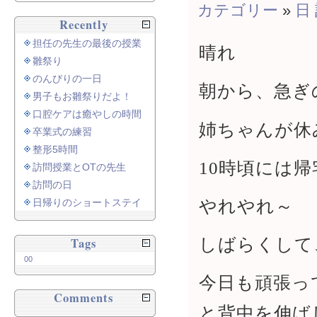
カテゴリー
»
日
Recently
担任の先生の最後の授業
晴れ
雛祭り
のんびりの一日
朝から、急ぎ
男子もお雛祭りだよ！
口腔ケアは癒やしの時間
姉ちゃんが休
卒業式の練習
整形5時間
10時頃には
訪問授業とOTの先生
訪問の日
やれやれ～
日帰りのショートステイ
しばらくして
Tags
00
今日も頑張っ
Comments
と背中を伸ば