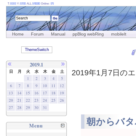
T:
Y:
ALL:
Online:
Home
Forum
Manual
ppBlog webRing
mobileIt
ThemeSwitch
2019.1
2019年1月7日のエ
日
月
火
水
木
金
土
1
2
3
4
5
6
7
8
9
10
11
12
13
14
15
16
17
18
19
20
21
22
23
24
25
26
27
28
29
30
31
朝からバタ
Menu