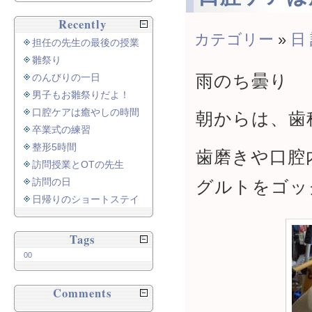
Recently
カテゴリー
»
日
担任の先生の最後の授業
雛祭り
雨のち曇り
のんびりの一日
男子もお雛祭りだよ！
口腔ケアは癒やしの時間
朝からは、歯
卒業式の練習
整形5時間
歯磨きや口腔
訪問授業とOTの先生
訪問の日
グルトをゴッ
日帰りのショートステイ
Tags
00
Comments