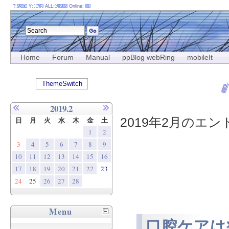
T:
Y:
ALL:
Online:
Home
Forum
Manual
ppBlog webRing
mobileIt
ThemeSwitch
2019.2
2019年2月のエント
日
月
火
水
木
金
土
1
2
3
4
5
6
7
8
9
10
11
12
13
14
15
16
17
18
19
20
21
22
23
24
25
26
27
28
Menu
口腔ケアは