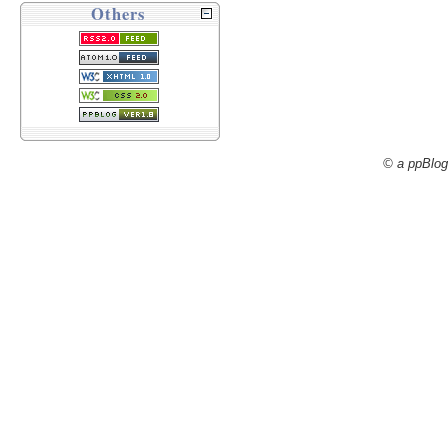
Others
© a ppBlog