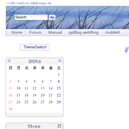
T:
Y:
ALL:
Online:
Home
Forum
Manual
ppBlog webRing
mobileIt
ThemeSwitch
2019.6
日
月
火
水
木
金
土
1
2
3
4
5
6
7
8
9
10
11
12
13
14
15
16
17
18
19
20
21
22
23
24
25
26
27
28
29
30
Menu