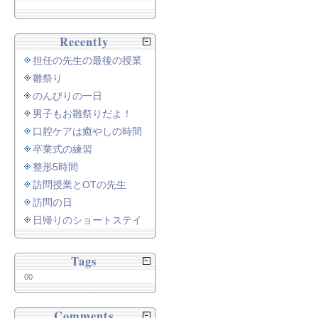
Recently
担任の先生の最後の授業
雛祭り
のんびりの一日
男子もお雛祭りだよ！
口腔ケアは癒やしの時間
卒業式の練習
整形5時間
訪問授業とOTの先生
訪問の日
日帰りのショートステイ
Tags
00
Comments