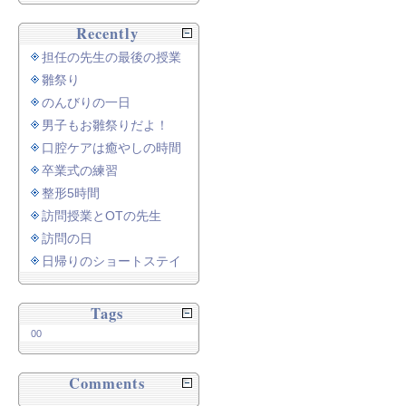
Recently
担任の先生の最後の授業
雛祭り
のんびりの一日
男子もお雛祭りだよ！
口腔ケアは癒やしの時間
卒業式の練習
整形5時間
訪問授業とOTの先生
訪問の日
日帰りのショートステイ
Tags
00
Comments