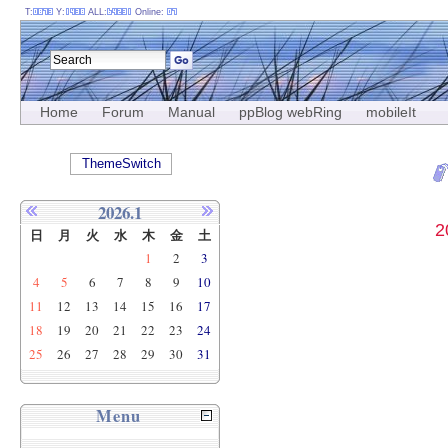
T:
Y:
ALL:
Online:
Home
Forum
Manual
ppBlog webRing
mobileIt
ThemeSwitch
2026.1
日
月
火
水
木
金
土
1
2
3
4
5
6
7
8
9
10
11
12
13
14
15
16
17
18
19
20
21
22
23
24
25
26
27
28
29
30
31
Menu