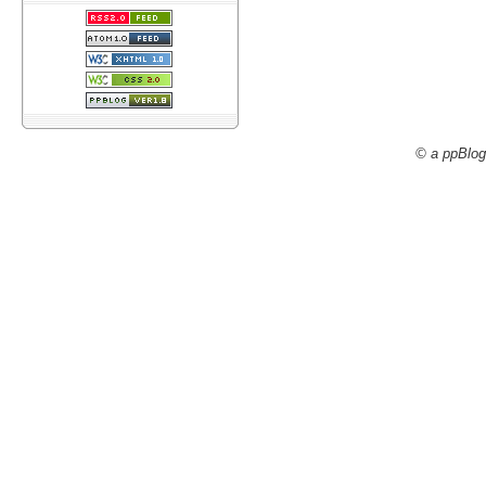
© a ppBlog