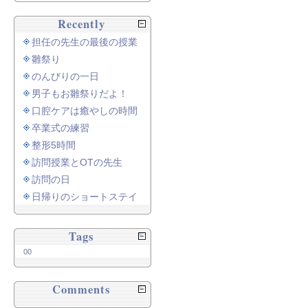
Recently
担任の先生の最後の授業
雛祭り
のんびりの一日
男子もお雛祭りだよ！
口腔ケアは癒やしの時間
卒業式の練習
整形5時間
訪問授業とOTの先生
訪問の日
日帰りのショートステイ
Tags
00
Comments