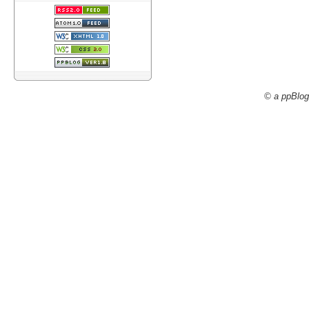
© a ppBlog