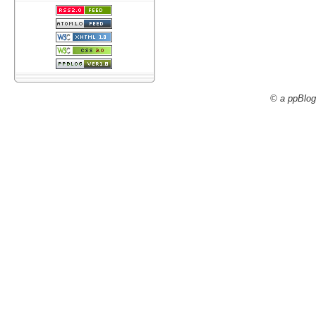
© a ppBlog