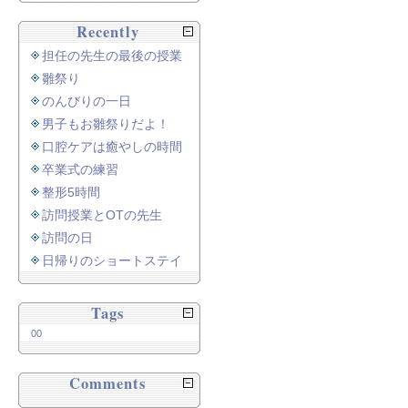
Recently
担任の先生の最後の授業
雛祭り
のんびりの一日
男子もお雛祭りだよ！
口腔ケアは癒やしの時間
卒業式の練習
整形5時間
訪問授業とOTの先生
訪問の日
日帰りのショートステイ
Tags
00
Comments