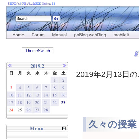
T:
Y:
ALL:
Online:
Home
Forum
Manual
ppBlog webRing
mobileIt
ThemeSwitch
2019.2
2019年2月13日の
日
月
火
水
木
金
土
1
2
3
4
5
6
7
8
9
10
11
12
13
14
15
16
17
18
19
20
21
22
23
24
25
26
27
28
久々の授業
Menu