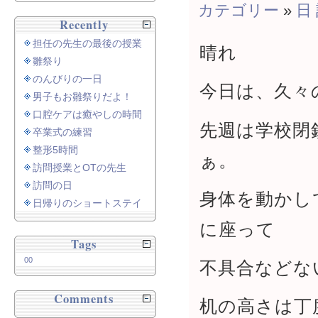
カテゴリー
»
日
Recently
担任の先生の最後の授業
晴れ
雛祭り
のんびりの一日
今日は、久々
男子もお雛祭りだよ！
口腔ケアは癒やしの時間
先週は学校閉
卒業式の練習
整形5時間
ぁ。
訪問授業とOTの先生
訪問の日
身体を動かし
日帰りのショートステイ
に座って
Tags
00
不具合などな
Comments
机の高さは丁