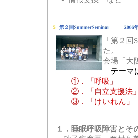
5
第２回SummerSeminar 2006
「第２回Su
た。
会場「大
テーマ
①．「呼吸」
②．「自立支援法
③．「けいれん」
１．睡眠呼吸障害とそ