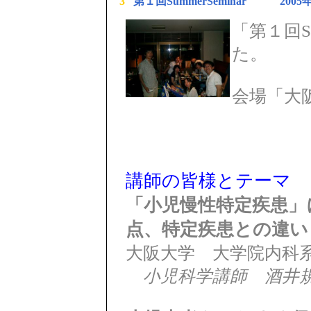
3
第１回SummerSeminar 2005
「第１回Su
た。
会場「大
講師の皆様とテーマ
「小児慢性特定疾患」
点、特定疾患との違い
大阪大学 大学院内科
小児科学講師 酒井