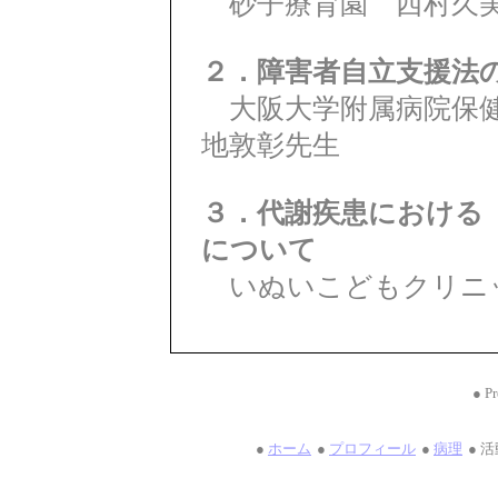
砂子療育園 西村久
２．障害者自立支援法
大阪大学附属病院保健
地敦彰先生
３．代謝疾患における
について
いぬいこどもクリニ
● Pr
●
ホーム
●
プロフィール
●
病理
● 