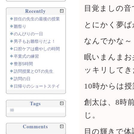
目覚ましの音
Recently
担任の先生の最後の授業
とにかく夢ば
雛祭り
のんびりの一日
なんでかな～
男子もお雛祭りだよ！
口腔ケアは癒やしの時間
眠いまんまお
卒業式の練習
整形5時間
ッキリしてき
訪問授業とOTの先生
訪問の日
10時からは授
日帰りのショートステイ
創太は、8時
Tags
00
じ。
Comments
目の輝きで体