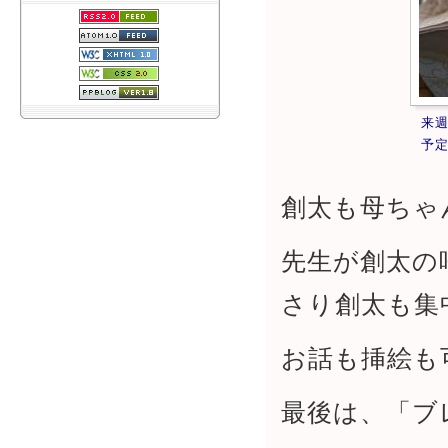
来
予
創太も母ちゃ
先生が創太の
さり創太も集
お話も挿絵も
最後は、「ブ