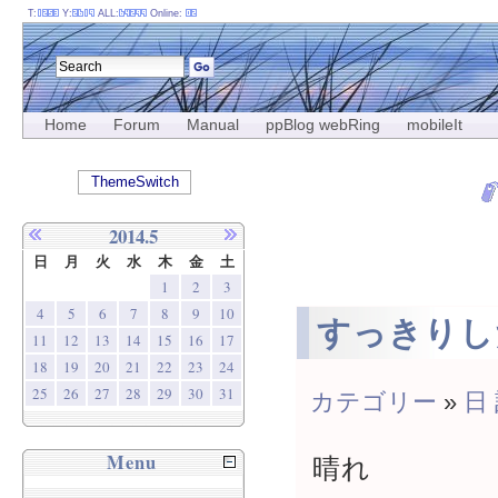
T:
Y:
ALL:
Online:
Home
Forum
Manual
ppBlog webRing
mobileIt
ThemeSwitch
2014.5
日
月
火
水
木
金
土
1
2
3
4
5
6
7
8
9
10
すっきりし
11
12
13
14
15
16
17
18
19
20
21
22
23
24
25
26
27
28
29
30
31
カテゴリー
»
日
Menu
晴れ