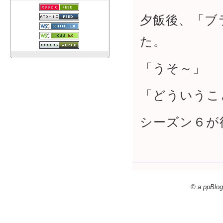
夕飯後、「ブ
た。
「うそ～」
「どういうこ
シーズン６が
© a ppBlog