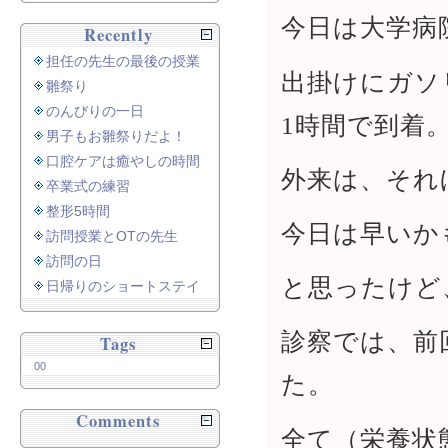
今日は大学病
Recently
担任の先生の最後の授業
出掛けにガソ
雛祭り
のんびりの一日
1時間で到着
男子もお雛祭りだよ！
口腔ケアは癒やしの時間
外来は、それ
卒業式の練習
整形5時間
今日は早いか
訪問授業とOTの先生
訪問の日
と思ったけど
日帰りのショートステイ
診察では、前
Tags
00
た。
Comments
全て（栄養状