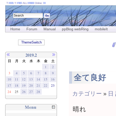
T:
Y:
ALL:
Online:
Home
Forum
Manual
ppBlog webRing
mobileIt
ThemeSwitch
2019.2
日
月
火
水
木
金
土
1
2
3
4
5
6
7
8
9
全て良好
10
11
12
13
14
15
16
17
18
19
20
21
22
23
24
25
26
27
28
カテゴリー
»
日
Menu
晴れ