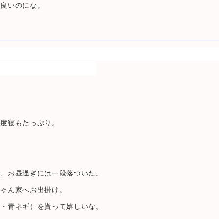
ら良いのにな。
二度寝もたっぷり。
！
～
ど、お昼過ぎには一段落ついた。
ちゃん家へお出掛け。
参・青ネギ）を貰って嬉しいな。