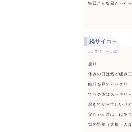
毎日こんな風だった
鍋サイコ～
カテゴリー
»
日 記
曇り
休みの日は気が緩み
時計を見てビックリ
でも身体はスッキリ
起きてから忙しいけ
父ちゃん達は、ばあ
畑の野菜（大根・人