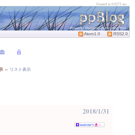
Created in 0.0272 sec.
Powerful Perspnal-publishing Tool
Atom1.0
RSS2.0
示
⇔
リスト表示
2018/1/31
-