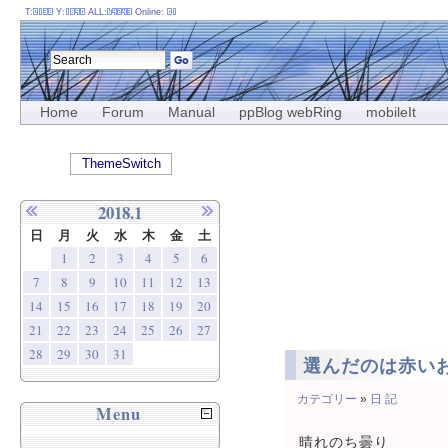
T:
Y:
ALL:
Online:
Home
Forum
Manual
ppBlog webRing
mobileIt
ThemeSwitch
2018.1
日
月
火
水
木
金
土
1
2
3
4
5
6
7
8
9
10
11
12
13
14
15
16
17
18
19
20
21
22
23
24
25
26
27
28
29
30
31
選んだのは赤い
カテゴリー
»
日 記
Menu
晴れのち曇り