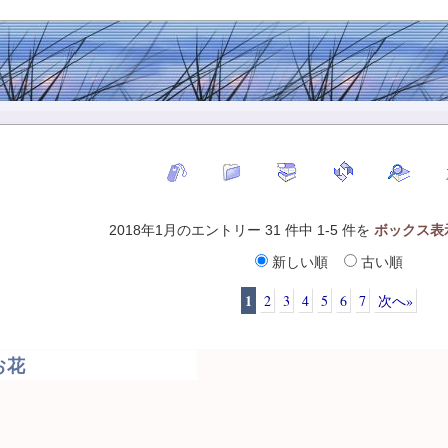
2018年1月のエントリー 31 件中 1-5 件を
ボックス表
新しい順
古い順
1
2
3
4
5
6
7
次へ»
お花