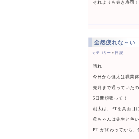
それよりも巻き寿司
全然疲れな～い
カテゴリー
»
日 記
晴れ
今日から健太は職業
先月まで通っていた
5日間頑張って！
創太は、PTを真面目
母ちゃんは先生と色
PT が終わってから