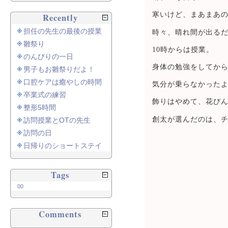
寒いけど、まあまあ
Recently
担任の先生の最後の授業
時々、晴れ間が出る
雛祭り
10時からは授業。
のんびりの一日
身体の勉強をしてか
男子もお雛祭りだよ！
口腔ケアは癒やしの時間
気分が乗らなかった
卒業式の練習
飾りはやめて、花び
整形5時間
創太が選んだのは、
訪問授業とOTの先生
訪問の日
日帰りのショートステイ
Tags
00
Comments