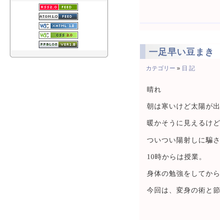
一足早い豆まき
カテゴリー
»
日 記
晴れ
朝は寒いけど太陽が
暖かそうに見えるけ
ついつい陽射しに騙
10時からは授業。
身体の勉強をしてか
今回は、変身の術と