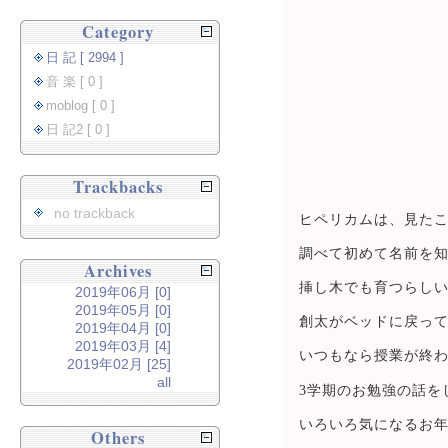
Category
日 記 [ 2994 ]
音 楽 [ 0 ]
moblog [ 0 ]
日 記2 [ 0 ]
Trackbacks
no trackback
ヒペリカムは、見た
調べて初めて名前を
Archives
挿し木でも育つらし
2019年06月 [0]
2019年05月 [0]
創太がベッドに戻っ
2019年04月 [0]
2019年03月 [4]
いつもなら授業が終
2019年02月 [25]
all
3学期のお勉強の話を
いろいろ気になるお
Others