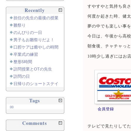
すやすやと気持ち良
Recently
何度か起きた時、健
担任の先生の最後の授業
雛祭り
夢の中でも楽しい事
のんびりの一日
今日は、午後から高
男子もお雛祭りだよ！
朝食後、チャチャっと
口腔ケアは癒やしの時間
卒業式の練習
10時少し過ぎにはお
整形5時間
訪問授業とOTの先生
訪問の日
日帰りのショートステイ
Tags
00
会員登録
Comments
テレビで見たりして