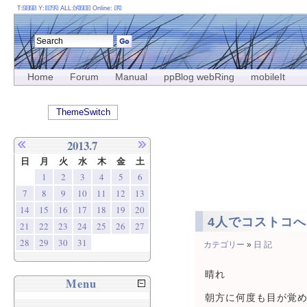
T:
Y:
ALL:
Online:
Home
Forum
Manual
ppBlog webRing
mobileIt
ThemeSwitch
2013.7
日
月
火
水
木
金
土
1
2
3
4
5
6
7
8
9
10
11
12
13
14
15
16
17
18
19
20
4人でコストコへ
21
22
23
24
25
26
27
28
29
30
31
カテゴリー
»
日 記
晴れ
Menu
朝方に何度も目が覚