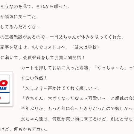
さそうなのを見て、それから眠った。
太が陽気に笑ってた。
をしてるんだろうな～
校の三者懇談があるので、一日父ちゃんが休みを取ってくれた。
家事を済ませ、4人でコストコへ。（健太は学校）
店に着いて、会員登録をしてお買い物開始！
カートを押してお店に入った途端、「やっちゃ～ん」っ
すごい偶然！
「久しぶり～声かけてくれて嬉しい～」
「赤ちゃん、大きくなったなぁ～可愛い～」と親戚の会
半年ぶりか、もっと前に会ったきりだったので嬉しかっ
父ちゃん達は、何度か買い物に来てるけど、創太と母ち
たけど、何もかもデカい。