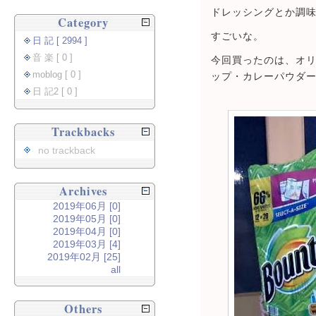
ドレッシングとか調
Category
すごいな。
日 記 [ 2994 ]
音 楽 [ 0 ]
今回買ったのは、オ
moblog [ 0 ]
ップ・カレーパウダ
日 記2 [ 0 ]
Trackbacks
no trackback
Archives
2019年06月 [0]
2019年05月 [0]
2019年04月 [0]
2019年03月 [4]
2019年02月 [25]
all
Others