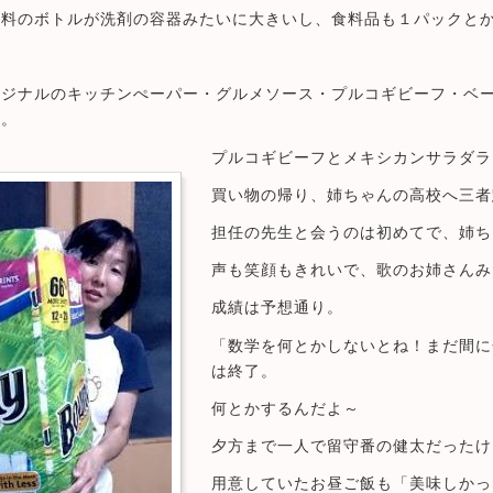
味料のボトルが洗剤の容器みたいに大きいし、食料品も１パックと
リジナルのキッチンぺーパー・グルメソース・プルコギビーフ・ベ
ー。
プルコギビーフとメキシカンサラダラ
買い物の帰り、姉ちゃんの高校へ三者
担任の先生と会うのは初めてで、姉ち
声も笑顔もきれいで、歌のお姉さんみ
成績は予想通り。
「数学を何とかしないとね！まだ間に
は終了。
何とかするんだよ～
夕方まで一人で留守番の健太だったけ
用意していたお昼ご飯も「美味しかっ