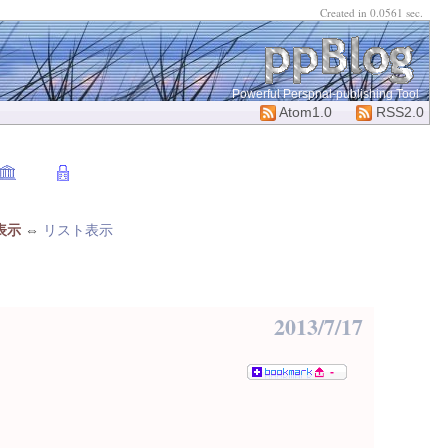
Created in 0.0561 sec.
Powerful Perspnal-publishing Tool
Atom1.0
RSS2.0
表示
⇔
リスト表示
2013/7/17
-