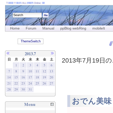
T:
Y:
ALL:
Online:
Home
Forum
Manual
ppBlog webRing
mobileIt
ThemeSwitch
2013.7
2013年7月19日の
日
月
火
水
木
金
土
1
2
3
4
5
6
7
8
9
10
11
12
13
14
15
16
17
18
19
20
21
22
23
24
25
26
27
28
29
30
31
おでん美味
Menu