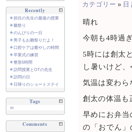
カテゴリー
»
日
Recently
担任の先生の最後の授業
晴れ
雛祭り
のんびりの一日
今朝も4時過
男子もお雛祭りだよ！
口腔ケアは癒やしの時間
5時には創太
卒業式の練習
整形5時間
し暑いけど、
訪問授業とOTの先生
訪問の日
気温は変わら
日帰りのショートステイ
創太の体温も正
Tags
00
早めにお弁当
Comments
の「おでん」