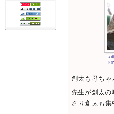
来
予
創太も母ちゃ
先生が創太の
さり創太も集