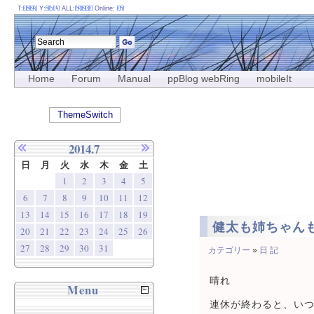
T:
Y:
ALL:
Online:
Home
Forum
Manual
ppBlog webRing
mobileIt
ThemeSwitch
2014.7
日
月
火
水
木
金
土
1
2
3
4
5
6
7
8
9
10
11
12
13
14
15
16
17
18
19
健太も姉ちゃん
20
21
22
23
24
25
26
27
28
29
30
31
カテゴリー
»
日 記
晴れ
Menu
連休が終わると、い