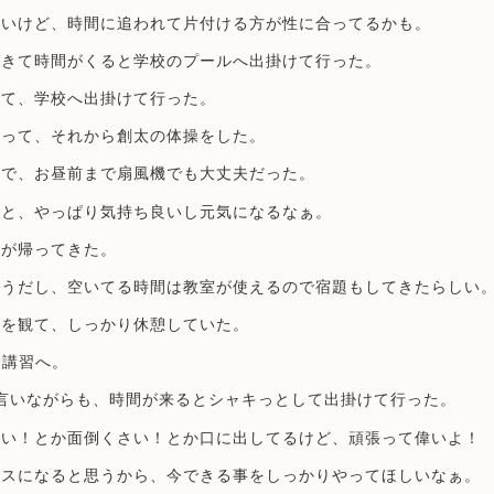
よいけど、時間に追われて片付ける方が性に合ってるかも。
てきて時間がくると学校のプールへ出掛けて行った。
きて、学校へ出掛けて行った。
張って、それから創太の体操をした。
ので、お昼前まで扇風機でも大丈夫だった。
ると、やっぱり気持ち良いし元気になるなぁ。
太が帰ってきた。
ようだし、空いてる時間は教室が使えるので宿題もしてきたらしい
メを観て、しっかり休憩していた。
期講習へ。
言いながらも、時間が来るとシャキっとして出掛けて行った。
暑い！とか面倒くさい！とか口に出してるけど、頑張って偉いよ！
ラスになると思うから、今できる事をしっかりやってほしいなぁ。