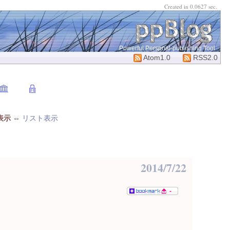
Created in 0.0627 sec.
Powerful Perspnal-publishing Tool
Atom1.0
RSS2.0
表示
⇔
リスト表示
2014/7/22
-