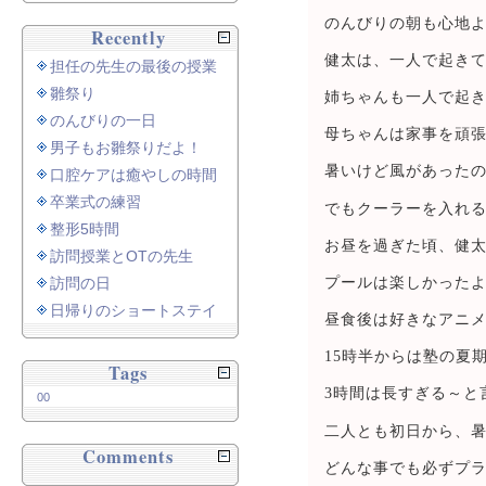
のんびりの朝も心地
Recently
健太は、一人で起き
担任の先生の最後の授業
雛祭り
姉ちゃんも一人で起
のんびりの一日
母ちゃんは家事を頑
男子もお雛祭りだよ！
暑いけど風があった
口腔ケアは癒やしの時間
卒業式の練習
でもクーラーを入れ
整形5時間
お昼を過ぎた頃、健
訪問授業とOTの先生
プールは楽しかった
訪問の日
日帰りのショートステイ
昼食後は好きなアニ
15時半からは塾の夏
Tags
3時間は長すぎる～と
00
二人とも初日から、
Comments
どんな事でも必ずプ