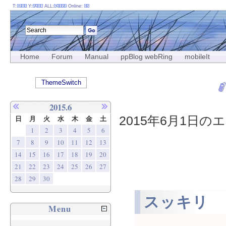
T:
Y:
ALL:
Online:
Home
Forum
Manual
ppBlog webRing
mobileIt
ThemeSwitch
2015.6
2015年6月1日のエ
日
月
火
水
木
金
土
1
2
3
4
5
6
7
8
9
10
11
12
13
14
15
16
17
18
19
20
21
22
23
24
25
26
27
28
29
30
スッキリ
Menu