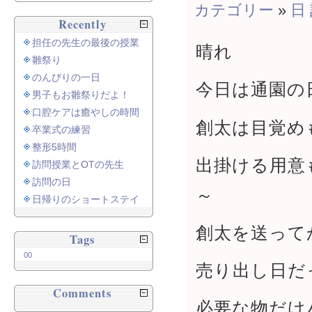
カテゴリー
»
日
Recently
担任の先生の最後の授業
晴れ
雛祭り
のんびりの一日
今日は通園の
男子もお雛祭りだよ！
口腔ケアは癒やしの時間
創太は目覚め
卒業式の練習
整形5時間
出掛ける用意
訪問授業とOTの先生
訪問の日
～
日帰りのショートステイ
創太を送って
Tags
00
売り出し日だ
Comments
必要な物だけ