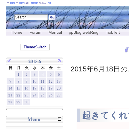
T:
Y:
ALL:
Online:
Home
Forum
Manual
ppBlog webRing
mobileIt
ThemeSwitch
2015.6
2015年6月18日の
日
月
火
水
木
金
土
1
2
3
4
5
6
7
8
9
10
11
12
13
14
15
16
17
18
19
20
21
22
23
24
25
26
27
28
29
30
起きてくれ
Menu