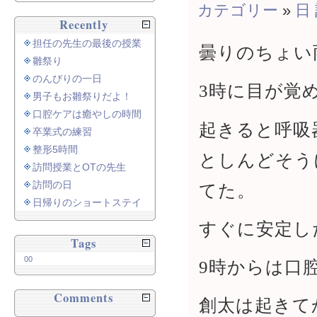
カテゴリー
»
日
Recently
担任の先生の最後の授業
曇りのちょい
雛祭り
のんびりの一日
3時に目が覚
男子もお雛祭りだよ！
口腔ケアは癒やしの時間
起きると呼吸
卒業式の練習
整形5時間
としんどそう
訪問授業とOTの先生
訪問の日
てた。
日帰りのショートステイ
すぐに安定し
Tags
00
9時からは口
Comments
創太は起きて