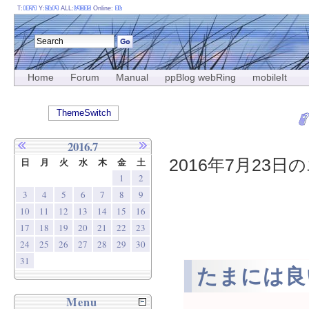
T:
Y:
ALL:
Online:
Home
Forum
Manual
ppBlog webRing
mobileIt
ThemeSwitch
2016.7
2016年7月23日の
日
月
火
水
木
金
土
1
2
3
4
5
6
7
8
9
10
11
12
13
14
15
16
17
18
19
20
21
22
23
24
25
26
27
28
29
30
31
たまには良
Menu