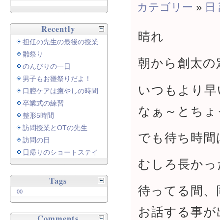
カテゴリー
»
日
Recently
晴れ
担任の先生の最後の授業
雛祭り
朝から創太の
のんびりの一日
男子もお雛祭りだよ！
いつもより早
口腔ケアは癒やしの時間
卒業式の練習
なぁ～とちょ
整形5時間
訪問授業とOTの先生
でも待ち時間
訪問の日
日帰りのショートステイ
むしろ長かっ
Tags
待ってる間、
00
お話する事が
Comments