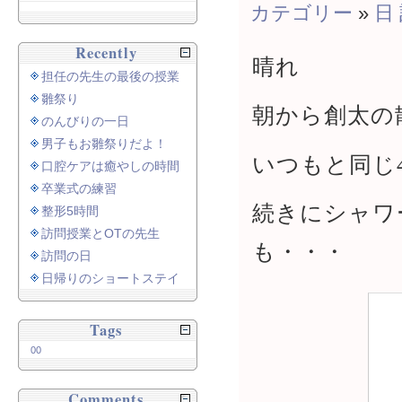
カテゴリー
»
日
Recently
晴れ
担任の先生の最後の授業
雛祭り
朝から創太の
のんびりの一日
男子もお雛祭りだよ！
いつもと同じ
口腔ケアは癒やしの時間
卒業式の練習
続きにシャワ
整形5時間
訪問授業とOTの先生
も・・・
訪問の日
日帰りのショートステイ
Tags
00
Comments