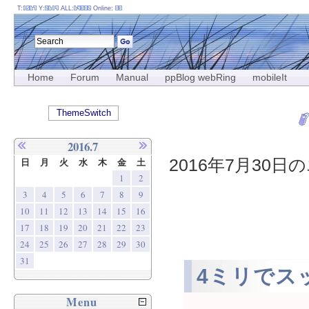
T:
Y:
ALL:
Online:
Home
Forum
Manual
ppBlog webRing
mobileIt
ThemeSwitch
2016.7
2016年7月30日の
日
月
火
水
木
金
土
1
2
3
4
5
6
7
8
9
10
11
12
13
14
15
16
17
18
19
20
21
22
23
24
25
26
27
28
29
30
31
4ミリでス
Menu