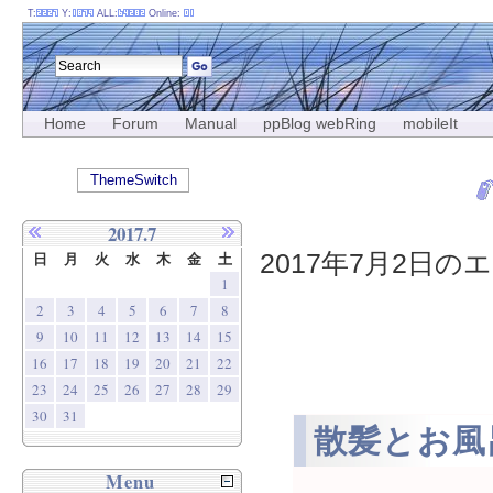
T:
Y:
ALL:
Online:
Home
Forum
Manual
ppBlog webRing
mobileIt
ThemeSwitch
2017.7
2017年7月2日のエ
日
月
火
水
木
金
土
1
2
3
4
5
6
7
8
9
10
11
12
13
14
15
16
17
18
19
20
21
22
23
24
25
26
27
28
29
30
31
散髪とお風
Menu