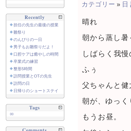
カテゴリー
»
日
Recently
晴れ
担任の先生の最後の授業
雛祭り
朝から蒸し暑
のんびりの一日
男子もお雛祭りだよ！
しばらく我慢
口腔ケアは癒やしの時間
卒業式の練習
ふぅ
整形5時間
訪問授業とOTの先生
父ちゃんと健
訪問の日
日帰りのショートステイ
朝が、ゆっく
Tags
00
もうお昼。
Comments