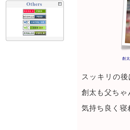
Others
創太
スッキリの後
創太も父ちゃ
気持ち良く寝