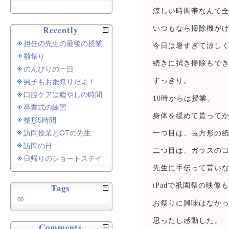
涼しい時間帯なんて
Recently
いつもなら掃除機が
担任の先生の最後の授業
今日は暑すぎて涼し
雛祭り
続きに拭き掃除もで
のんびりの一日
すっきり。
男子もお雛祭りだよ！
口腔ケアは癒やしの時間
10時からは授業。
卒業式の練習
身体を緩めて貰って
整形5時間
訪問授業とOTの先生
一つ目は、長方形の
訪問の日
二つ目は、ガラスの
日帰りのショートステイ
先生に手伝って貰い
iPadで祇園祭の映像
Tags
00
お祭りに興味はなか
思ったし感動した。
Comments