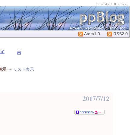
Created in 0.0126 sec.
Powerful Perspnal-publishing Tool
Atom1.0
RSS2.0
表示
⇔
リスト表示
2017/7/12
-