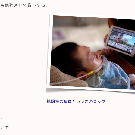
んも勉強させて貰ってる。
祇園祭の映像とガラスのコップ
呂。
ていて