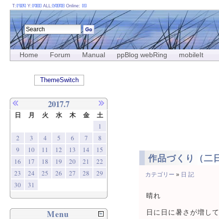
T:
Y:
ALL:
Online:
Home
Forum
Manual
ppBlog webRing
mobileIt
ThemeSwitch
2017.7
日
月
火
水
木
金
土
1
2
3
4
5
6
7
8
9
10
11
12
13
14
15
作品づくり（二
16
17
18
19
20
21
22
23
24
25
26
27
28
29
カテゴリー
»
日 記
30
31
晴れ
Menu
日に日に暑さが増し