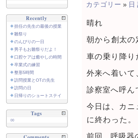
カテゴリー
»
日
Recently
晴れ
担任の先生の最後の授業
雛祭り
朝から創太の
のんびりの一日
男子もお雛祭りだよ！
車の乗り降り
口腔ケアは癒やしの時間
卒業式の練習
外来へ着いて
整形5時間
訪問授業とOTの先生
診察室へ呼ん
訪問の日
日帰りのショートステイ
今日は、カニ
Tags
に終わった。
00
前回、呼吸器
Comments