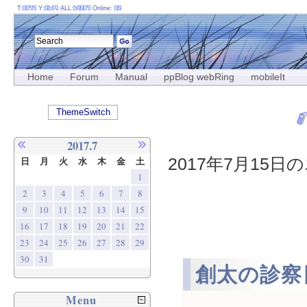
T:
Y:
ALL:
Online:
Home
Forum
Manual
ppBlog webRing
mobileIt
ThemeSwitch
2017.7
2017年7月15日の
日
月
火
水
木
金
土
1
2
3
4
5
6
7
8
9
10
11
12
13
14
15
16
17
18
19
20
21
22
23
24
25
26
27
28
29
30
31
創太の診察
Menu