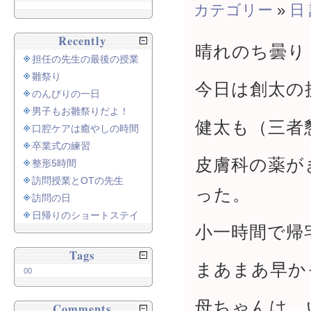
カテゴリー
»
日
Recently
晴れのち曇り
担任の先生の最後の授業
雛祭り
今日は創太の
のんびりの一日
男子もお雛祭りだよ！
健太も（三者
口腔ケアは癒やしの時間
卒業式の練習
皮膚科の薬が
整形5時間
訪問授業とOTの先生
った。
訪問の日
日帰りのショートステイ
小一時間で帰
Tags
まあまあ早か
00
母ちゃんは、
Comments