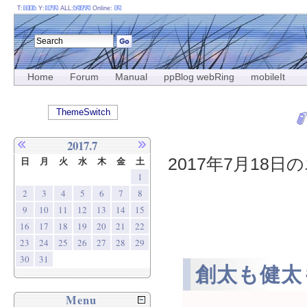
T:
Y:
ALL:
Online:
Home
Forum
Manual
ppBlog webRing
mobileIt
ThemeSwitch
2017.7
2017年7月18日の
日
月
火
水
木
金
土
1
2
3
4
5
6
7
8
9
10
11
12
13
14
15
16
17
18
19
20
21
22
23
24
25
26
27
28
29
30
31
創太も健太
Menu