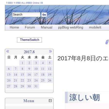
T:
Y:
ALL:
Online:
Home
Forum
Manual
ppBlog webRing
mobileIt
ThemeSwitch
2017.8
2017年8月8日のエ
日
月
火
水
木
金
土
1
2
3
4
5
6
7
8
9
10
11
12
13
14
15
16
17
18
19
20
21
22
23
24
25
26
27
28
29
30
31
涼しい朝
Menu