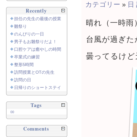
カテゴリー
»
日
Recently
担任の先生の最後の授業
晴れ（一時雨
雛祭り
のんびりの一日
台風が過ぎた
男子もお雛祭りだよ！
口腔ケアは癒やしの時間
曇ってるけど
卒業式の練習
整形5時間
訪問授業とOTの先生
訪問の日
日帰りのショートステイ
Tags
00
Comments