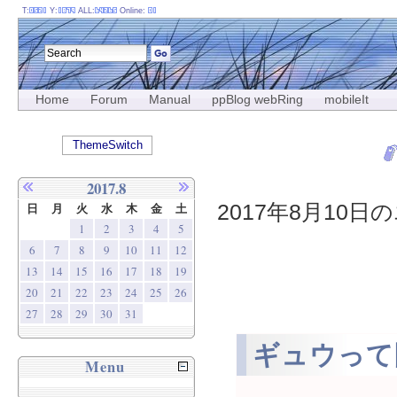
T:
Y:
ALL:
Online:
Home
Forum
Manual
ppBlog webRing
mobileIt
ThemeSwitch
2017.8
2017年8月10日の
日
月
火
水
木
金
土
1
2
3
4
5
6
7
8
9
10
11
12
13
14
15
16
17
18
19
20
21
22
23
24
25
26
27
28
29
30
31
ギュウって
Menu