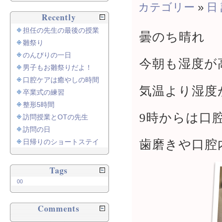
カテゴリー
»
日
Recently
担任の先生の最後の授業
曇のち晴れ
雛祭り
のんびりの一日
今朝も湿度が
男子もお雛祭りだよ！
口腔ケアは癒やしの時間
気温より湿度
卒業式の練習
整形5時間
9時からは口
訪問授業とOTの先生
訪問の日
歯磨きや口腔
日帰りのショートステイ
Tags
00
Comments