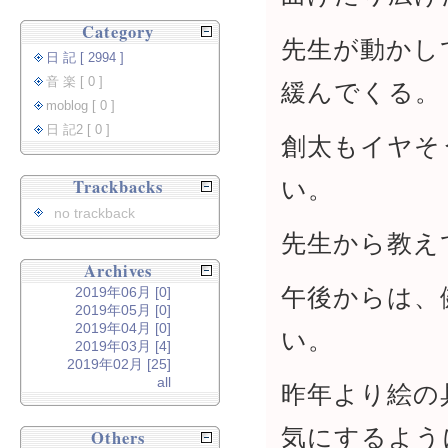
Category
先生が動かし
日 記 [ 2994 ]
音 楽 [ 0 ]
緩んでくる。
moblog [ 0 ]
日 記2 [ 0 ]
創太もイヤそ
い。
Trackbacks
no trackback
先生から教え
Archives
午後からは、
2019年06月 [0]
2019年05月 [0]
2019年04月 [0]
い。
2019年03月 [4]
2019年02月 [25]
all
昨年より絵の
気にするよう
Others