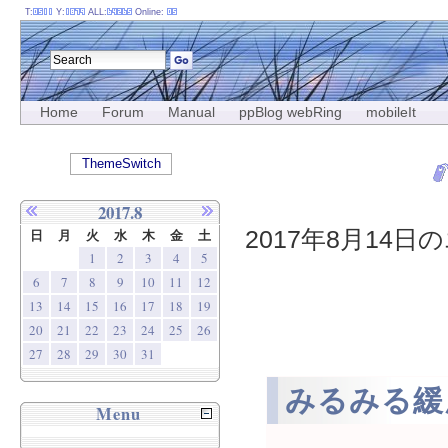
T:
Y:
ALL:
Online:
Home
Forum
Manual
ppBlog webRing
mobileIt
ThemeSwitch
2017.8
2017年8月14日の
日
月
火
水
木
金
土
1
2
3
4
5
6
7
8
9
10
11
12
13
14
15
16
17
18
19
20
21
22
23
24
25
26
27
28
29
30
31
みるみる緩
Menu