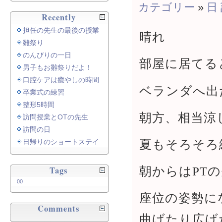
カテゴリー
»
日
Recently
担任の先生の最後の授業
晴れ
雛祭り
のんびりの一日
部屋に居てる
男子もお雛祭りだよ！
口腔ケアは癒やしの時間
ベランダへ出
卒業式の練習
整形5時間
朝方、相当涼
訪問授業とOTの先生
訪問の日
夏もそろそろ
日帰りのショートステイ
朝からはPT
Tags
00
座位の姿勢に
Comments
曲げたり広げ