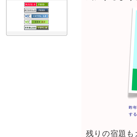
昨
す
残りの宿題も