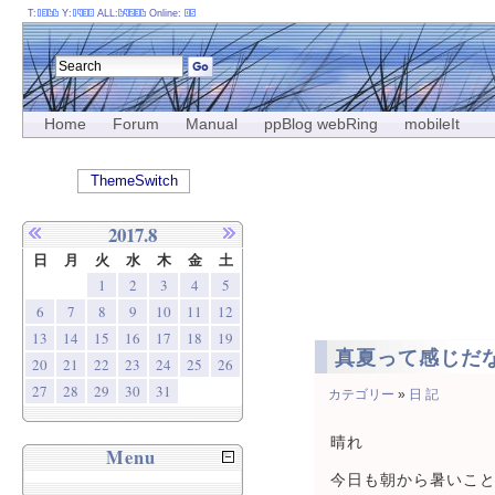
T:
Y:
ALL:
Online:
Home
Forum
Manual
ppBlog webRing
mobileIt
ThemeSwitch
2017.8
日
月
火
水
木
金
土
1
2
3
4
5
6
7
8
9
10
11
12
13
14
15
16
17
18
19
真夏って感じだ
20
21
22
23
24
25
26
27
28
29
30
31
カテゴリー
»
日 記
晴れ
Menu
今日も朝から暑いこ