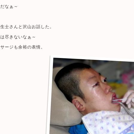
じだなぁ～
衛生士さんと沢山お話した。
話は尽きないなぁ～
ッサージも余裕の表情。