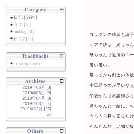
Category
日 記 [ 2994 ]
音 楽 [ 0 ]
moblog [ 0 ]
ゴックンの練習も調
日 記2 [ 0 ]
ケアの跡は、姉ちゃ
Trackbacks
母ちゃんは近所のス
no trackback
暑い暑い。
帰ってから創太の体
Archives
半日経つのが早いな
2019年06月 [0]
2019年05月 [0]
午後からは看護師さ
2019年04月 [0]
2019年03月 [4]
姉ちゃんと一緒に、
2019年02月 [25]
all
うろうろ見て回るだ
だんだん欲しい物が
Others