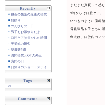
まだまだ真夏って感
Recently
9時からは口腔ケア。
担任の先生の最後の授業
雛祭り
いつものように歯科
のんびりの一日
電化製品や子どもの
男子もお雛祭りだよ！
創太は、口腔内のマ
口腔ケアは癒やしの時間
卒業式の練習
整形5時間
訪問授業とOTの先生
訪問の日
日帰りのショートステイ
Tags
00
Comments