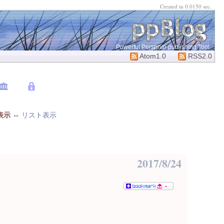
Created in 0.0150 sec.
Powerful Perspnal-publishing Tool
Atom1.0
RSS2.0
表示
⇔
リスト表示
2017/8/24
-