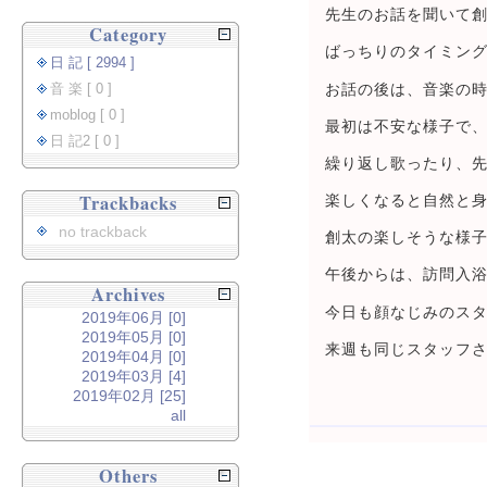
先生のお話を聞いて
Category
ばっちりのタイミン
日 記 [ 2994 ]
お話の後は、音楽の
音 楽 [ 0 ]
moblog [ 0 ]
最初は不安な様子で
日 記2 [ 0 ]
繰り返し歌ったり、
Trackbacks
楽しくなると自然と
no trackback
創太の楽しそうな様
午後からは、訪問入
Archives
今日も顔なじみのス
2019年06月 [0]
2019年05月 [0]
来週も同じスタッフ
2019年04月 [0]
2019年03月 [4]
2019年02月 [25]
all
Others