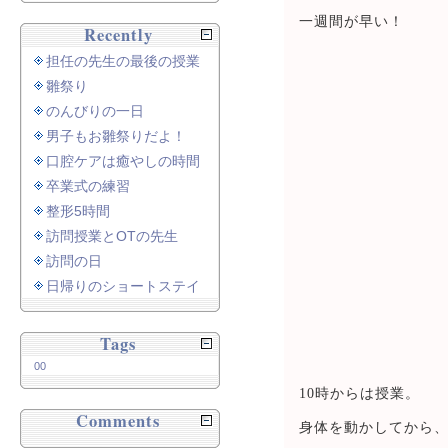
一週間が早い！
Recently
担任の先生の最後の授業
雛祭り
のんびりの一日
男子もお雛祭りだよ！
口腔ケアは癒やしの時間
卒業式の練習
整形5時間
訪問授業とOTの先生
訪問の日
日帰りのショートステイ
Tags
00
10時からは授業。
Comments
身体を動かしてから