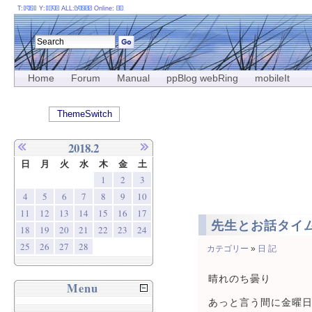
T:
Y:
ALL:
Online:
Home
Forum
Manual
ppBlog webRing
mobileIt
ThemeSwitch
2018.2
日
月
火
水
木
金
土
1
2
3
4
5
6
7
8
9
10
11
12
13
14
15
16
17
先生とお話タイ
18
19
20
21
22
23
24
25
26
27
28
カテゴリー
»
日 記
晴れのち曇り
Menu
あっと言う間に金曜