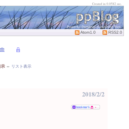
Created in 0.0582 sec.
Powerful Perspnal-publishing Tool
Atom1.0
RSS2.0
表示
⇔
リスト表示
2018/2/2
-