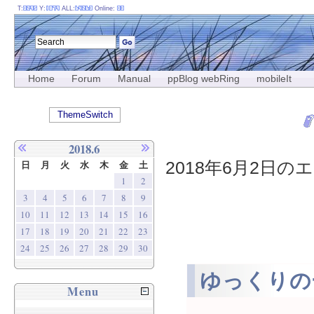
T:
Y:
ALL:
Online:
Home
Forum
Manual
ppBlog webRing
mobileIt
ThemeSwitch
2018.6
2018年6月2日のエ
日
月
火
水
木
金
土
1
2
3
4
5
6
7
8
9
10
11
12
13
14
15
16
17
18
19
20
21
22
23
24
25
26
27
28
29
30
ゆっくりの
Menu