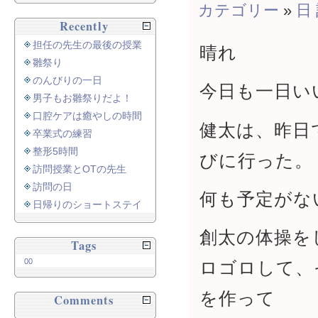
カテゴリー
»
日
Recently
担任の先生の最後の授業
晴れ
雛祭り
のんびりの一日
今日も一日い
男子もお雛祭りだよ！
口腔ケアは癒やしの時間
健太は、昨日
卒業式の練習
整形5時間
びに行った。
訪問授業とOTの先生
訪問の日
何も予定がな
日帰りのショートステイ
創太の体操を
Tags
00
ロゴロして、
を作って
Comments