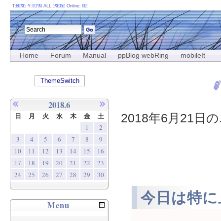
T:
Y:
ALL:
Online:
Home
Forum
Manual
ppBlog webRing
mobileIt
ThemeSwitch
2018.6
2018年6月21日の
日
月
火
水
木
金
土
1
2
3
4
5
6
7
8
9
10
11
12
13
14
15
16
17
18
19
20
21
22
23
24
25
26
27
28
29
30
今日は特に
Menu