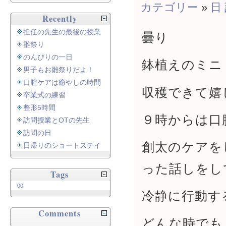
カテゴリー
»
日
Recently
担任の先生の最後の授業
曇り
雛祭り
のんびりの一日
鉢植えのミニ
男子もお雛祭りだよ！
口腔ケアは癒やしの時間
収穫できて嬉
卒業式の練習
整形5時間
９時からは口
訪問授業とOTの先生
訪問の日
創太のケアを
日帰りのショートステイ
った話しをし
Tags
00
冷静に行動す
Comments
どんな時でも