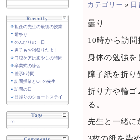
カテゴリー
»
日
Recently
曇り
担任の先生の最後の授業
雛祭り
10時から訪問
のんびりの一日
男子もお雛祭りだよ！
身体の勉強を
口腔ケアは癒やしの時間
卒業式の練習
障子紙を折り
整形5時間
訪問授業とOTの先生
折り方や輪ゴ
訪問の日
日帰りのショートステイ
る。
Tags
先生と一緒に
00
3枚の紙を染
Comments