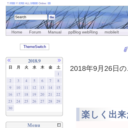
T:
Y:
ALL:
Online:
Home
Forum
Manual
ppBlog webRing
mobileIt
ThemeSwitch
2018.9
2018年9月26日の
日
月
火
水
木
金
土
1
2
3
4
5
6
7
8
9
10
11
12
13
14
15
16
17
18
19
20
21
22
23
24
25
26
27
28
29
30
楽しく出来
Menu