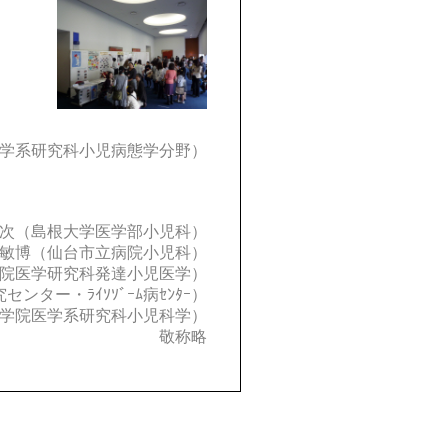
」
学系研究科小児病態学分野）
次（島根大学医学部小児科）
敏博（仙台市立病院小児科）
院医学研究科発達小児医学）
ター・ﾗｲｿｿﾞｰﾑ病ｾﾝﾀｰ）
学院医学系研究科小児科学）
敬称略