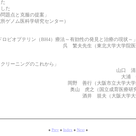
した
ました
の問題点と克服の提案」
究所ゲノム医科学研究センター）
ドロビオプテリン（BH4）療法～有効性の発見と治療の現状～
呉 繁夫先生（東北大学大学院医
スクリーニングのこれから」
山口 清
大浦 
岡野 善行（大阪市立大学大学
奥山 虎之（国立成育医療研究セン
酒井 規夫（大阪大学大
●
Prev
●
Index
●
Next
●