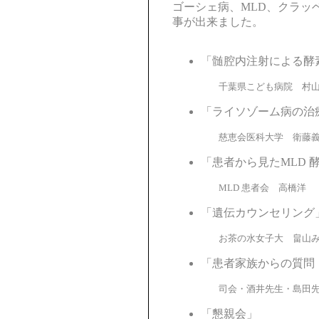
ゴーシェ病、MLD、クラッ
事が出来ました。
「髄腔内注射による酵
千葉県こども病院 村山
「ライソゾーム病の治
慈恵会医科大学 衛藤義
「患者から見たMLD 
MLD 患者会 高橋洋
「遺伝カウンセリング
お茶の水女子大 畠山み
「患者家族からの質問
司会・酒井先生・島田先
「懇親会」