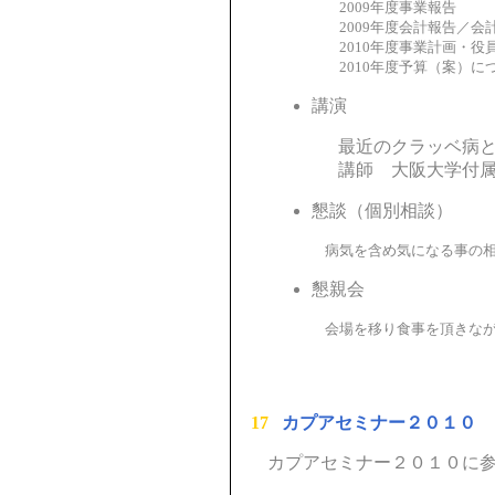
2009年度事業報告
2009年度会計報告／会計
2010年度事業計画・役員
2010年度予算（案）に
講演
最近のクラッベ病と代
講師 大阪大学付属病
懇談（個別相談）
病気を含め気になる事の相談や
懇親会
会場を移り食事を頂きながら
17
カプアセミナー２０１０ 
カプアセミナー２０１０に