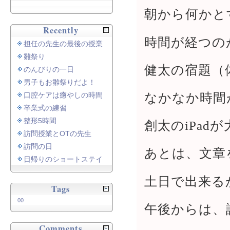
朝から何かと
Recently
時間が経つの
担任の先生の最後の授業
雛祭り
健太の宿題（
のんびりの一日
男子もお雛祭りだよ！
なかなか時間
口腔ケアは癒やしの時間
卒業式の練習
整形5時間
創太のiPad
訪問授業とOTの先生
訪問の日
あとは、文章
日帰りのショートステイ
土日で出来る
Tags
00
午後からは、
Comments