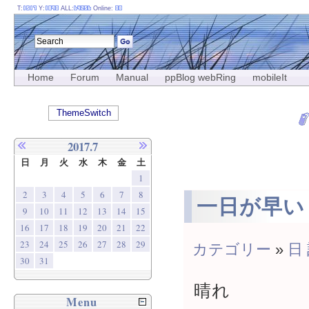
T:
Y:
ALL:
Online:
Home
Forum
Manual
ppBlog webRing
mobileIt
ThemeSwitch
2017.7
日
月
火
水
木
金
土
1
2
3
4
5
6
7
8
一日が早い
9
10
11
12
13
14
15
16
17
18
19
20
21
22
23
24
25
26
27
28
29
カテゴリー
»
日
30
31
晴れ
Menu