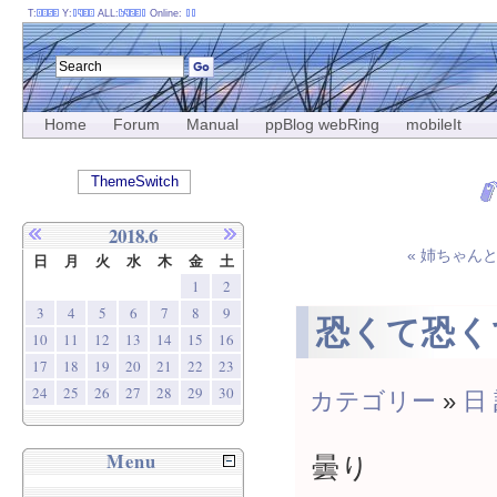
T:
Y:
ALL:
Online:
Home
Forum
Manual
ppBlog webRing
mobileIt
ThemeSwitch
2018.6
« 姉ちゃん
日
月
火
水
木
金
土
1
2
3
4
5
6
7
8
9
恐くて恐く
10
11
12
13
14
15
16
17
18
19
20
21
22
23
24
25
26
27
28
29
30
カテゴリー
»
日
Menu
曇り