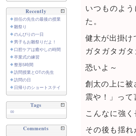
いつものよう
Recently
担任の先生の最後の授業
た。
雛祭り
のんびりの一日
健太が出掛け
男子もお雛祭りだよ！
ガタガタガタ
口腔ケアは癒やしの時間
卒業式の練習
整形5時間
恐いよ～
訪問授業とOTの先生
訪問の日
創太の上に被
日帰りのショートステイ
震や！」って
Tags
こんなに強く
00
Comments
その後も揺れ